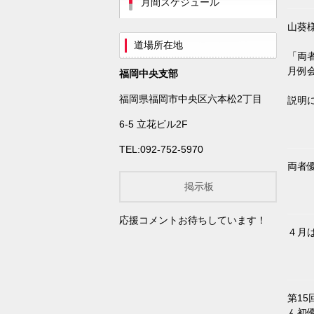
月間スケジュール
山葵
道場所在地
「両
月例
福岡中央支部
福岡県福岡市中央区六本松2丁目
説明
6-5 立花ビル2F
TEL:092-752-5970
両者
掲示板
応援コメントお待ちしています！
４月
第15
ん初