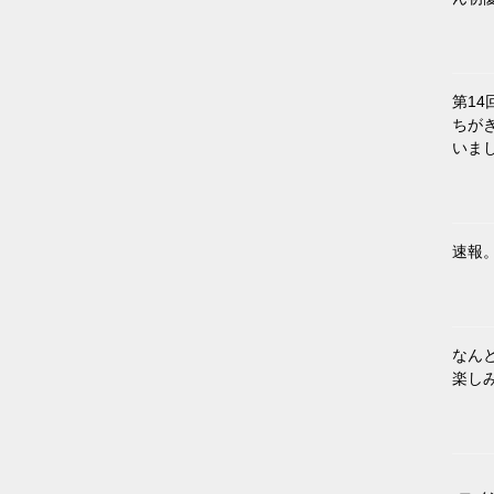
第1
ちが
いま
速報
なん
楽しみ