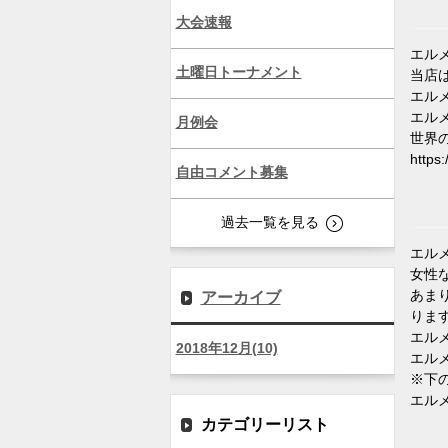
大会速報
エルメ
土曜日トーナメント
当店
エルメ
エルメ
月例会
世界
https
自由コメント募集
過去一覧を見る
エルメ
女性
あま
アーカイブ
りま
エルメス
2018年12月(10)
エル
※下
エルメス
カテゴリーリスト