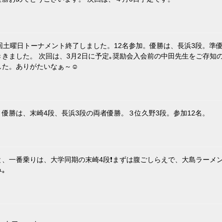
4回土曜日トーナメント終了しました。12名参加。優勝は、長浜3段。準
ききました。 次回は、3月2日に予定｡奨励会入会前の中田先生をご存知
した。ありがたいなぁ～☺️
。優勝は、末崎4段、長浜3段の両者優勝。３位久野3段。参加12名。
と、一番乗りは、大学同期の末崎4段❗まずは腹ごしらえで、大島ラーメ
｡