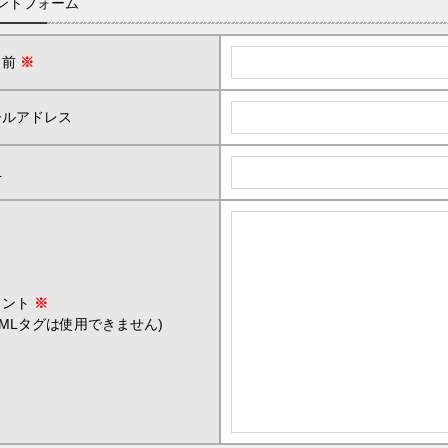
ントフォーム
名前
※
ールアドレス
L
メント
※
TMLタグは使用できません)