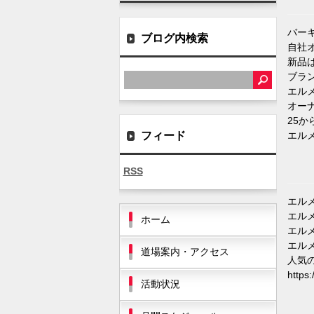
バーキ
ブログ内検索
自社
新品
ブラ
エルメス
オー
25か
フィード
エルメス
RSS
エルメ
エル
ホーム
エルメ
エルメス
道場案内・アクセス
人気
https
活動状況