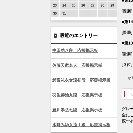
■第1
23
24
25
26
27
28
29
[優勝
30
31
■第1
[優勝
最近のエントリー
■第1
中田功八段 応援掲示板
[優勝
[３位
佐藤天彦名人 応援掲示板
by
武富礼衣女流初段 応援掲示板
コ
羽生善治九段 応援掲示板
グレ
豊川孝弘七段 応援掲示板
全に
探す
水町みゆ女流１級 応援掲示板