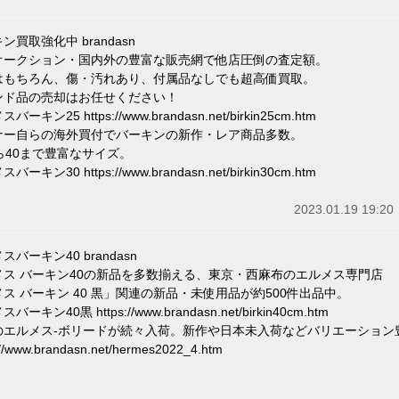
ン買取強化中 brandasn
オークション・国内外の豊富な販売網で他店圧倒の査定額。
はもちろん、傷・汚れあり、付属品なしでも超高価買取。
ンド品の売却はお任せください！
バーキン25 https://www.brandasn.net/birkin25cm.htm
ナー自らの海外買付でバーキンの新作・レア商品多数。
ら40まで豊富なサイズ。
バーキン30 https://www.brandasn.net/birkin30cm.htm
2023.01.19 19:20
スバーキン40 brandasn
メス バーキン40の新品を多数揃える、東京・西麻布のエルメス専門店
ス バーキン 40 黒」関連の新品・未使用品が約500件出品中。
バーキン40黒 https://www.brandasn.net/birkin40cm.htm
のエルメス-ボリードが続々入荷。新作や日本未入荷などバリエーション
://www.brandasn.net/hermes2022_4.htm