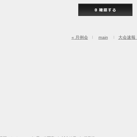
«
月例会
main
大会速報