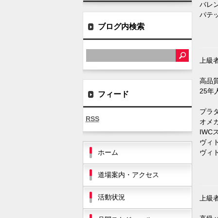
バレンシ
パテック
ブログ内検索
上級
高品
25
フィード
プラダコ
RSS
オメガコ
IWCス
ヴィトン
ホーム
ヴィトン
道場案内・アクセス
活動状況
上級