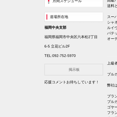
高級
月間スケジュール
送料
道場所在地
スーパー
シャネル
福岡中央支部
ルイヴィ
パテック
福岡県福岡市中央区六本松2丁目
オーデマ
6-5 立花ビル2F
TEL:092-752-5970
上級
掲示板
ブルガ
応援コメントお待ちしています！
弊社
ブランド
ブルガリ
ゴヤール
フランク