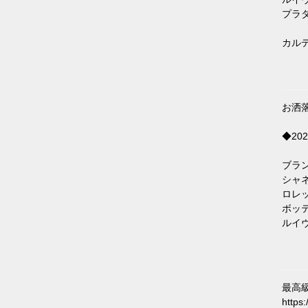
プラダ財布
カルティ
お洒
◆2
ブランド
シャネルコ
ロレック
ボッテガ
ルイヴィ
最高
http