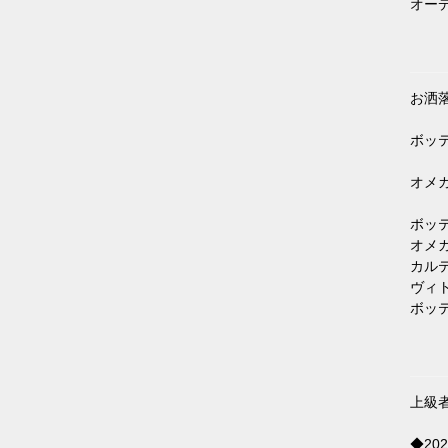
オーデマ
お洒
ボッ
オメ
ボッテガ
オメガコ
カルティ
ヴィトン
ボッテガ
上級
◆2