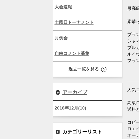
大会速報
最高
素晴ら
土曜日トーナメント
ブランド
月例会
シャネルj
ブルガリ
自由コメント募集
ルイヴィ
フランク
過去一覧を見る
人気
アーカイブ
高級
2018年12月(10)
送料
コピーブ
ロエベス
カテゴリーリスト
オーデマ