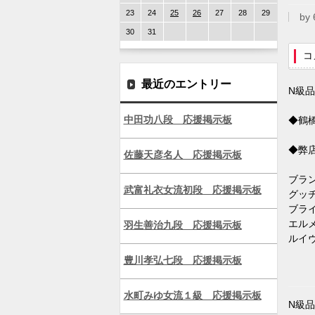
23
24
25
26
27
28
29
by
30
31
コ
最近のエントリー
N級
中田功八段 応援掲示板
◆鶴橋
◆弊
佐藤天彦名人 応援掲示板
ブランド
武富礼衣女流初段 応援掲示板
グッチベ
ブライト
エルメス
羽生善治九段 応援掲示板
ルイヴィ
豊川孝弘七段 応援掲示板
水町みゆ女流１級 応援掲示板
N級