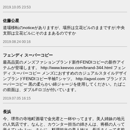
2019.10.05 23:53
佐藤公星
道場移転のnoticeがありますが、場所は立花ビルのままですが,中央
支部は立花ビルにそのままあるのですか
2019.08.24 00:16
フェンディ スーパーコピー
最高品質のメンズファションブランド新作FENDIコピーの新作アイ
テムが登場します。 http://www.keevoo.com/brand-344.html フェン
ディ スーパーコピー メンズにおすすめのカジュアルスタイルデザイ
ンブランドFENDIコピー半袖Tシャツ。 http://agvol.com ブランドス
ーパーコピー 黒の柔らかい綿ジャージを使用してください。たばこ
の前面は、ダブルFロゴが付いています。
2019.07.05 16:15
長浜
今、堺市の寺地町酒場で金光君と一杯やってます。美人姉妹の地元
の人気店です。なんと、カウンター担当の姉さんは、将棋の人って
覚えていたよ〰️、さらに、料理担当の美人妹は、長浜さんって名前