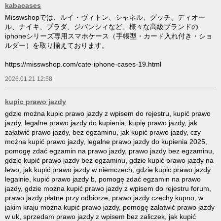
kabacases
Misswshopでは、ルイ・ヴィトン、シャネル、グッチ、ディオー
ル、ナイキ、プラダ、ジバンシィなど、様々な高級ブランドの
iphoneシリーズ専用スマホケース（手帳型・カード入れ付き・ショ
ルダー）を取り揃えております。
https://misswshop.com/cate-iphone-cases-19.html
2026.01.21 12:58
kupic prawo jazdy
gdzie można kupic prawo jazdy z wpisem do rejestru, kupić prawo
jazdy, legalne prawo jazdy do kupienia, kupię prawo jazdy, jak
załatwić prawo jazdy, bez egzaminu, jak kupić prawo jazdy, czy
można kupić prawo jazdy, legalne prawo jazdy do kupienia 2025,
pomogę zdać egzamin na prawo jazdy, prawo jazdy bez egzaminu,
gdzie kupić prawo jazdy bez egzaminu, gdzie kupić prawo jazdy na
lewo, jak kupić prawo jazdy w niemczech, gdzie kupic prawo jazdy
legalnie, kupić prawo jazdy b, pomogę zdać egzamin na prawo
jazdy, gdzie można kupić prawo jazdy z wpisem do rejestru forum,
prawo jazdy płatne przy odbiorze, prawo jazdy czechy kupno, w
jakim kraju można kupić prawo jazdy, pomogę załatwić prawo jazdy
w uk, sprzedam prawo jazdy z wpisem bez zaliczek, jak kupić