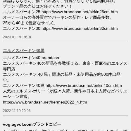
新品はもちろん、傷・汚れあり、付属品なしでも超高価買取。
ブランド品の売却はお任せください！
エルメスバーキン25 https://www.brandasn.net/birkin25cm.htm
オーナー自らの海外買付でバーキンの新作・レア商品多数。
25から40まで豊富なサイズ。
エルメスバーキン30 https://www.brandasn.net/birkin30cm.htm
2023.01.19 19:18
エルメスバーキン40黒
エルメスバーキン40 brandasn
エルメス バーキン40の新品を多数揃える、東京・西麻布のエルメス
専門店
エルメス バーキン 40 黒」関連の新品・未使用品が約500件出品
中。
エルメスバーキン40黒 https://www.brandasn.net/birkin40cm.htm
人気のエルメス-ボリードが続々入荷。新作や日本未入荷などバリエ
ーション豊富。
https://www.brandasn.net/hermes2022_4.htm
2022.11.19 20:06
vog.agvol.comブランドコピー