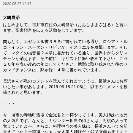
2020.05.27 12:47
大嶋昌治
はじめまして。福井市在住の大嶋昌治（おおしままさはる）と言い
ます。聖書預言を伝える活動をしています。
間もなく、エゼキエル書３８章に書かれている通り、ロシア・トル
コ・イラン・スーダン・リビアが、イスラエルを攻撃します。そし
て、マタイの福音書２４章に書かれている通り、世界中からクリス
チャンが消えます。その前に、キリストに悔い改めて下さい。２０
２０年を悔い改めの年にしてください。携挙に取り残された後のセ
カンドチャンスは、黙示録１４章に書かれています。
長浜さんが私のコメントを読んでくれますように。長浜さんにお願
いしたい事があります。2019.05.18 21:06に、以下のコメントを投
稿されたと思います。
・・・
今、堺市の寺地町酒場で金光君と一杯やってます。美人姉妹の地元
の人気店です。なんと、カウンター担当の姉さんは、将棋の人って
覚えていたよ〰️、さらに、料理担当の美人妹は、長浜さんって名前
覚えていたよ〰️🙆凄いなぁ～天才美人姉妹だよ😃又来年も来ますよ