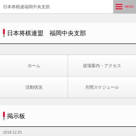
日本将棋連福岡中央支部
MENU
ホーム
日本将棋連盟 福岡中央支部
道場案内・アクセス
活動状況
月間スケジュール
ホーム
道場案内・アクセス
思い出写真
活動状況
月間スケジュール
試合結果
掲示板
掲示板
2018.12.25